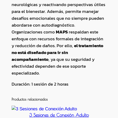
n
neurológicas y reactivando perspectivas útiles
t
para el bienestar. Además, permite manejar
e
desafíos emocionales que no siempre pueden
r
abordarse con autodiagnóstico.
i
Organizaciones como
MAPS
respaldan este
o
enfoque con recursos formales de integración
r
y reducción de daños. Por ello,
el tratamiento
✨
no está diseñado para ir sin
c
acompañamiento
, ya que su seguridad y
a
efectividad dependen de ese soporte
n
especializado.
t
Duración: 1 sesión de 2 horas
i
d
Productos relacionados
a
d
3 Sesiones de Conexión Adulto