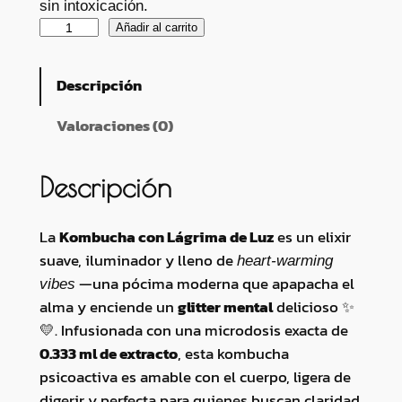
sin intoxicación.
✨
Añadir al carrito
K
o
Descripción
m
b
Valoraciones (0)
u
c
Descripción
h
a
La
Kombucha con Lágrima de Luz
es un elixir
c
suave, iluminador y lleno de
heart-warming
o
—una pócima moderna que apapacha el
vibes
n
alma y enciende un
glitter mental
delicioso ✨
L
💛. Infusionada con una microdosis exacta de
á
0.333 ml de extracto
, esta kombucha
g
psicoactiva es amable con el cuerpo, ligera de
r
digerir y perfecta para quienes buscan claridad
i