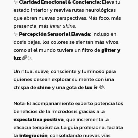
✨
Claridad Emocional & Conciencia:
Eleva tu
í
estado interior y reaviva rutas neurológicas
n
que abren nuevas perspectivas. Más foco, más
i
presencia, más
.
inner shine
c
✨
Percepción Sensorial Elevada:
Incluso en
o
dosis bajas, los colores se sienten más vivos,
p
como si el mundo tuviera un filtro de
glitter y
a
luz
🌈✨.
r
a
Un ritual suave, consciente y luminoso para
t
quienes desean explorar su mente con una
u
chispa de
shine
y una gota de
lux
💫🫶.
S
h
Nota: El acompañamiento experto potencia los
i
beneficios de la microdosis gracias a la
n
expectativa positiva
, que incrementa la
e
eficacia terapéutica. La guía profesional facilita
I
la
integración
, consolidando nuevas vías