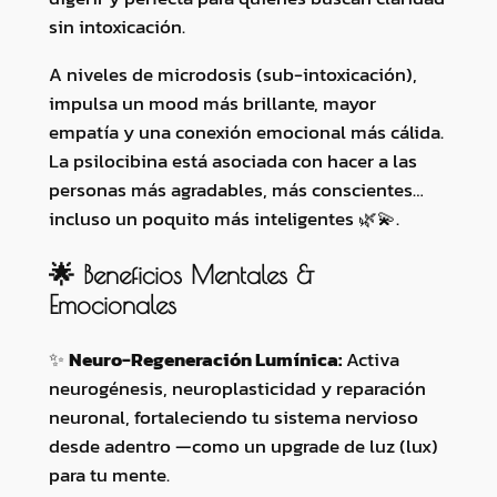
sin intoxicación.
m
a
A niveles de microdosis (sub-intoxicación),
d
impulsa un mood más brillante, mayor
e
empatía y una conexión emocional más cálida.
L
La psilocibina está asociada con hacer a las
u
personas más agradables, más conscientes…
z
incluso un poquito más inteligentes 🌿💫.
:
E
🌟 Beneficios Mentales &
l
Emocionales
i
x
✨
Neuro-Regeneración Lumínica:
Activa
i
neurogénesis, neuroplasticidad y reparación
r
neuronal, fortaleciendo tu sistema nervioso
L
desde adentro —como un upgrade de luz (lux)
u
para tu mente.
m